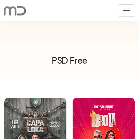
Pular
para
o
conteúdo
PSD Free