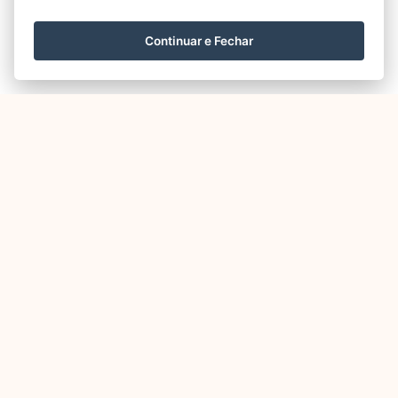
Continuar e Fechar
Outros
PSD Free
em destaque
agora