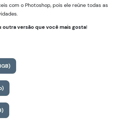
eis com o Photoshop, pois ele reúne todas as
vidades.
 outra versão que você mais gosta
!
1GB)
b)
B)