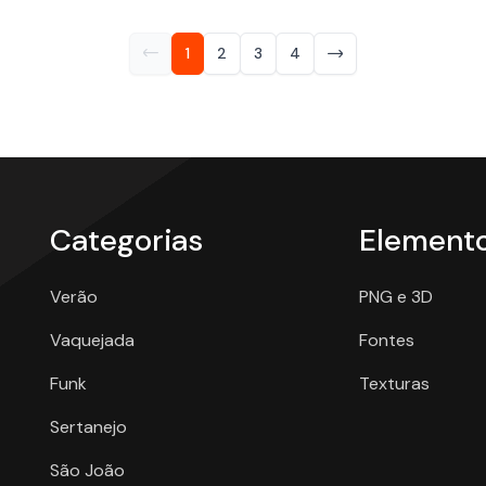
1
2
3
4
Categorias
Element
Verão
PNG e 3D
Vaquejada
Fontes
Funk
Texturas
Sertanejo
São João