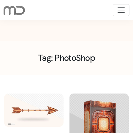
Pular
para
o
conteúdo
Tag: PhotoShop