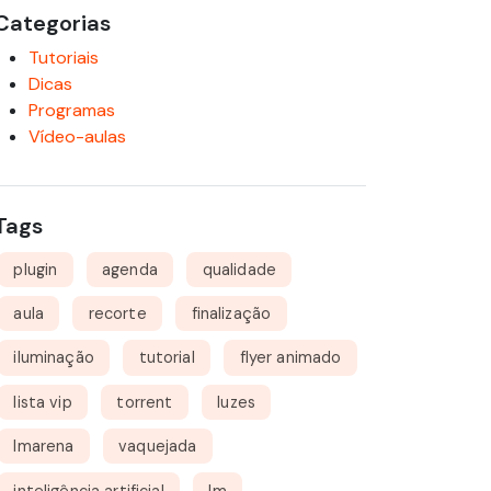
Categorias
Tutoriais
Dicas
Programas
Vídeo-aulas
Tags
plugin
agenda
qualidade
aula
recorte
finalização
iluminação
tutorial
flyer animado
lista vip
torrent
luzes
lmarena
vaquejada
inteligência artificial
lm