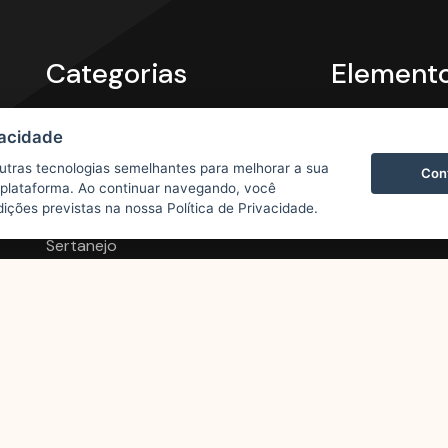
Categorias
Element
Verão
PNG e 3D
vacidade
Vaquejada
Fontes
outras tecnologias semelhantes para melhorar a sua
Cont
 plataforma. Ao continuar navegando, você
Funk
Texturas
ções previstas na nossa Política de Privacidade.
Sertanejo
São João