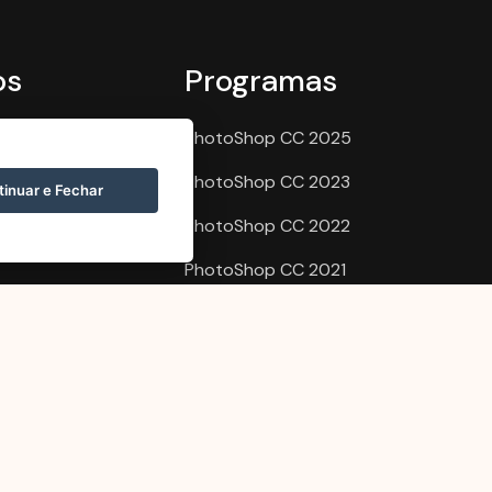
os
Programas
PhotoShop CC 2025
PhotoShop CC 2023
inuar e Fechar
PhotoShop CC 2022
PhotoShop CC 2021
After Effects 2020
PhotoShop CC -
32bits