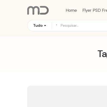
Pular
para
Home
Flyer PSD Fr
o
conteúdo
Tudo
Ta