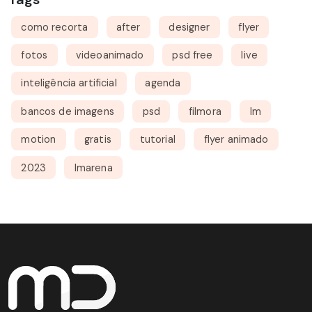
como recorta
after
designer
flyer
fotos
videoanimado
psd free
live
inteligência artificial
agenda
bancos de imagens
psd
filmora
lm
motion
gratis
tutorial
flyer animado
2023
lmarena