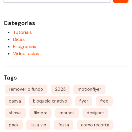
Categorias
Tutoriais
Dicas
Programas
Vídeo-aulas
Tags
remover o fundo
2023
motionflyer
canva
bloqueio criativo
flyer
free
shows
filmora
moraes
designer
pack
lista vip
festa
como recorta