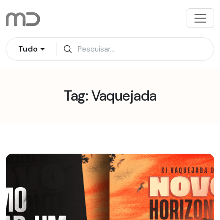
Pular
para
o
conteúdo
Tudo
Tag: Vaquejada