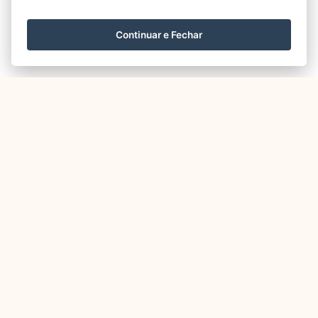
Continuar e Fechar
Outros
Elementos
em
destaque agora