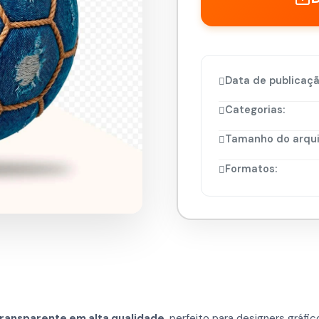
Data de publicaçã
Categorias:
Tamanho do arqui
Formatos:
ransparente em alta qualidade
, perfeito para designers gráfic