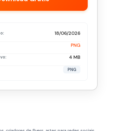
18/06/2026
o:
PNG
4 MB
vo:
PNG
os, criadores de flyers, artes para redes sociais,